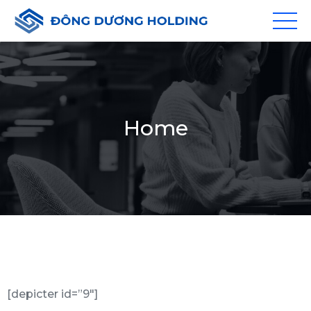
Home
[depicter id=”9″]