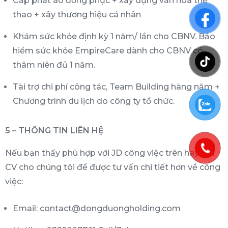
Cấp phát áo đồng phục + xây dựng văn hóa thể
thao + xây thương hiệu cá nhân
Khám sức khỏe định kỳ 1 năm/ lần cho CBNV. Bảo
hiểm sức khỏe EmpireCare dành cho CBNV có
thâm niên đủ 1 năm.
Tài trợ chi phí công tác, Team Building hàng năm +
Chương trình du lịch do công ty tổ chức.
5 – THÔNG TIN LIÊN HỆ
Nếu bạn thấy phù hợp với JD công việc trên hay gửi
CV cho chúng tôi để được tư vấn chi tiết hơn về công
việc:
Email: contact@dongduongholding.com