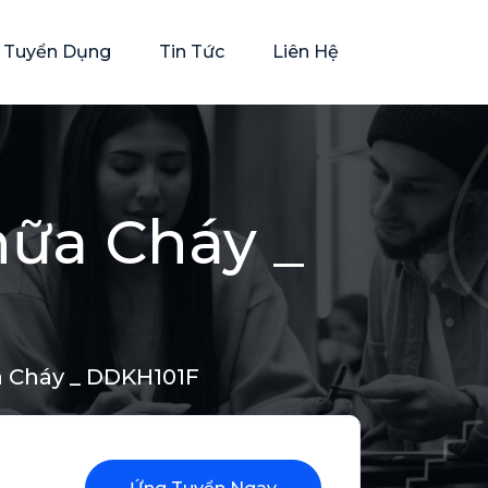
rí Tuyển Dụng
Tin Tức
Liên Hệ
ữa Cháy _
 Cháy _ DDKH101F