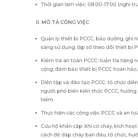
Thời gian làm việc: 08:00-17:00 (nghỉ tr
II. MÔ TẢ CÔNG VIỆC
Quản lý thiết bị PCCC, bảo dưỡng, ghi n
sàng sử dụng; lập sổ theo dõi thiết bị P
Kiểm tra an toàn PCCC: tuần tra hàng 
cộng; đảm bảo thiết bị PCCC hoàn hảo, p
Diễn tập và đào tạo PCCC: tổ chức diễn
người; phổ biến kiến thức PCCC, hướng
hiểm.
Thực hiện các công việc PCCC và an toà
Cứu hộ khẩn cấp: khi có cháy, kích hoạ
cách để dập cháy ban đầu; tổ chức, hướ