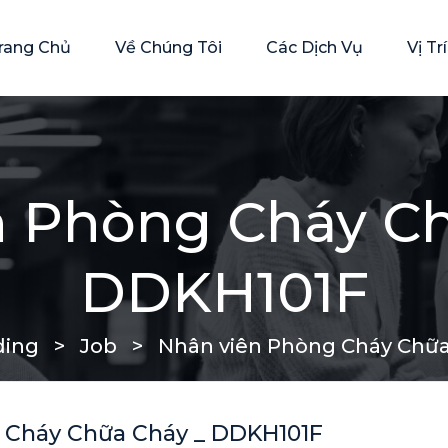
rang Chủ
Về Chúng Tôi
Các Dịch Vụ
Vị T
n Phòng Cháy Ch
DDKH101F
ding
>
Job
>
Nhân viên Phòng Cháy Chữa
 Cháy Chữa Cháy _ DDKH101F