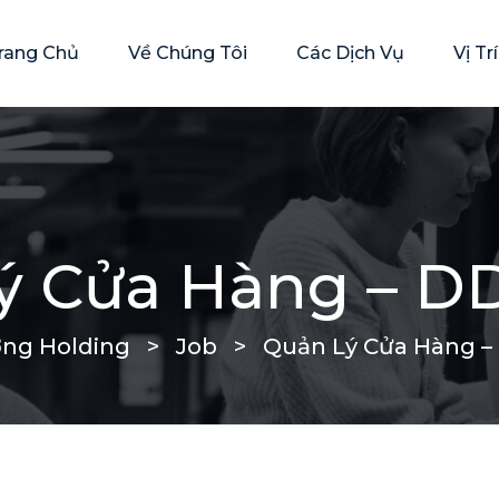
rang Chủ
Về Chúng Tôi
Các Dịch Vụ
Vị T
ý Cửa Hàng – D
ng Holding
>
Job
>
Quản Lý Cửa Hàng –