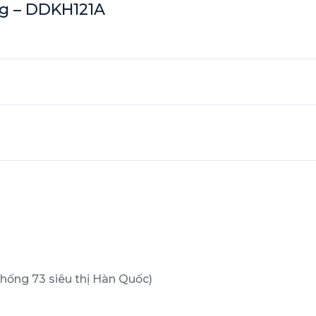
g – DDKH121A
 thống 73 siêu thị Hàn Quốc)