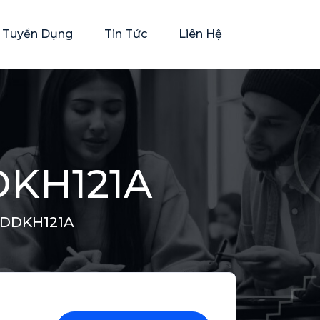
rí Tuyển Dụng
Tin Tức
Liên Hệ
DKH121A
 DDKH121A