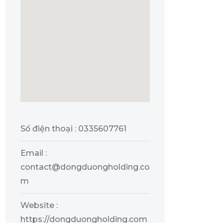
Số điện thoại : 0335607761
Email :
contact@dongduongholding.co
m
Website :
https://dongduongholding.com