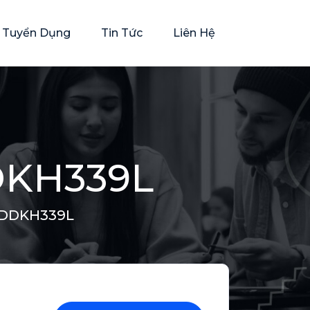
rí Tuyển Dụng
Tin Tức
Liên Hệ
DKH339L
 DDKH339L