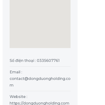
Số điện thoại : 0335607761
Email :
contact@dongduongholding.co
m
Website :
https://dongduongholding.com