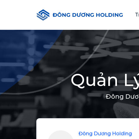
T
Quản L
Đông Dươ
Đông Dương Holding