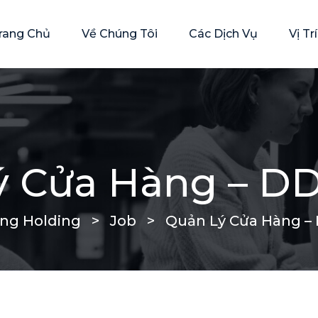
rang Chủ
Về Chúng Tôi
Các Dịch Vụ
Vị T
ý Cửa Hàng – D
ng Holding
>
Job
>
Quản Lý Cửa Hàng –