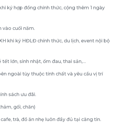
hi ký hợp đồng chính thức, cộng thêm 1 ngày
 vào cuối năm.
H khi ký HĐLĐ chính thức, du lịch, event nội bộ
tết lớn, sinh nhật, ốm đau, thai sản,…
n ngoài tùy thuộc tính chất và yêu cầu vị trí
nh sách ưu đãi.
hảm, gối, chăn)
afe, trà, đồ ăn nhẹ luôn đầy đủ tại căng tin.