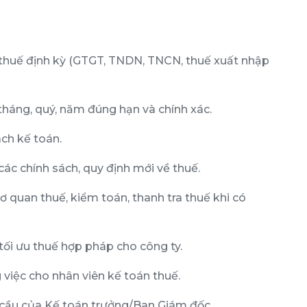
p thuế định kỳ (GTGT, TNDN, TNCN, thuế xuất nhập
tháng, quý, năm đúng hạn và chính xác.
ách kế toán.
các chính sách, quy định mới về thuế.
i cơ quan thuế, kiểm toán, thanh tra thuế khi có
 tối ưu thuế hợp pháp cho công ty.
việc cho nhân viên kế toán thuế.
 cầu của Kế toán trưởng/Ban Giám đốc.