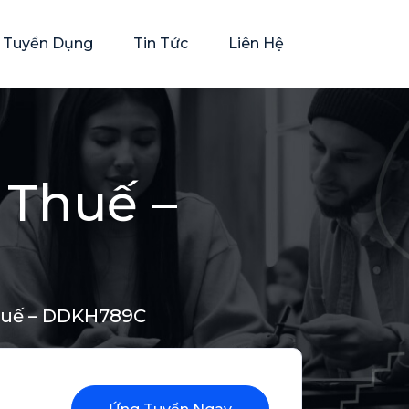
rí Tuyển Dụng
Tin Tức
Liên Hệ
 Thuế –
huế – DDKH789C