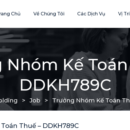
rang Chủ
Về Chúng Tôi
Các Dịch Vụ
Vị T
 Nhóm Kế Toán
DDKH789C
lding
>
Job
>
Trưởng Nhóm Kế Toán T
 Toán Thuế – DDKH789C