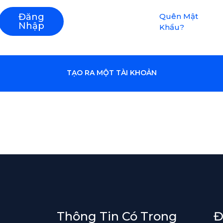
Đăng
Quên Mật
Nhập
Khẩu?
TẠO RA MỘT TÀI KHOẢN
Thông Tin Có Trong
Đ