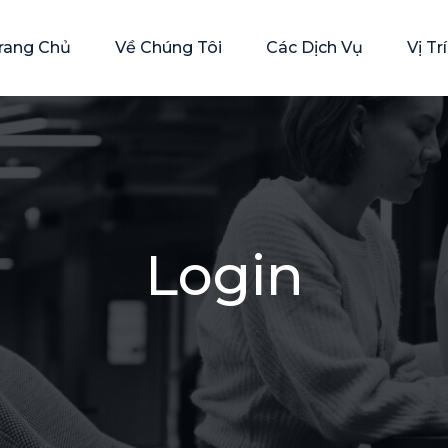
rang Chủ
Về Chúng Tôi
Các Dịch Vụ
Vị T
Login