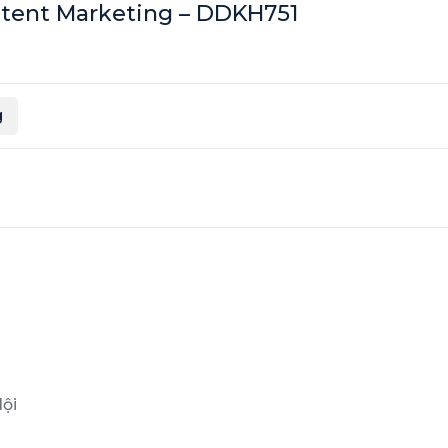
tent Marketing – DDKH751
g
Nội