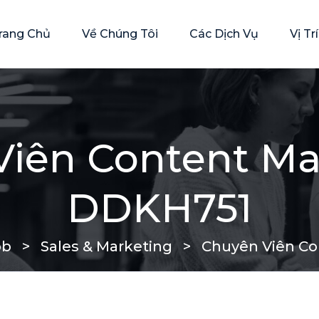
rang Chủ
Về Chúng Tôi
Các Dịch Vụ
Vị T
iên Content Ma
DDKH751
ob
>
Sales & Marketing
>
Chuyên Viên Co