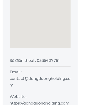
Số điện thoại : 0335607761
Email :
contact@dongduongholding.co
m
Website :
https://dongduongholding.com