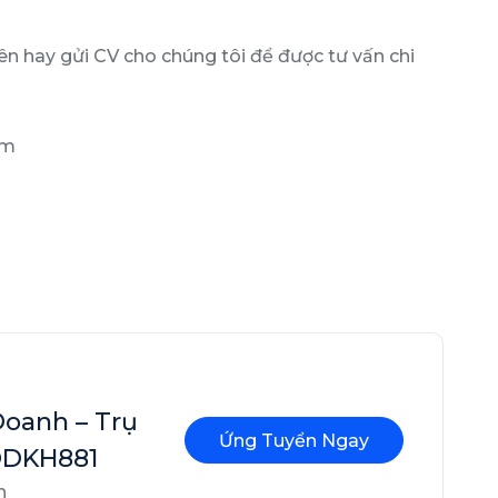
ên hay gửi CV cho chúng tôi để được tư vấn chi
om
Doanh – Trụ
Ứng Tuyển Ngay
 DDKH881
h