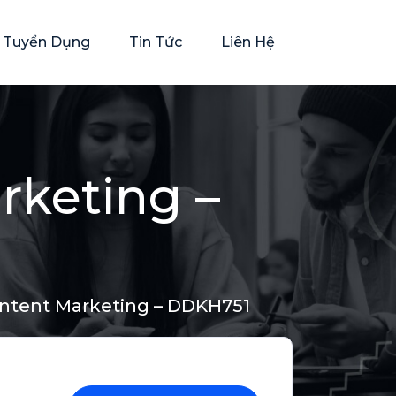
rí Tuyển Dụng
Tin Tức
Liên Hệ
rketing –
ntent Marketing – DDKH751