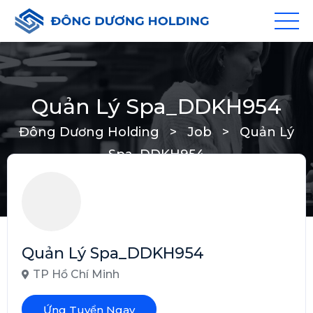
Quản Lý Spa_DDKH954
Đông Dương Holding
>
Job
>
Quản Lý
Spa_DDKH954
Quản Lý Spa_DDKH954
TP Hồ Chí Minh
Ứng Tuyển Ngay