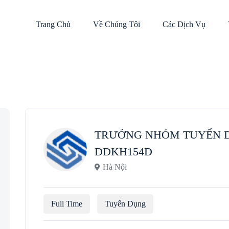
Trang Chủ
Về Chúng Tôi
Các Dịch Vụ
TRƯỞNG NHÓM TUYỂN 
DDKH154D
Hà Nội
Full Time
Tuyển Dụng